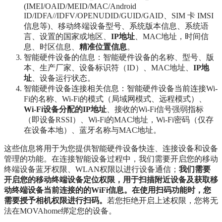
(IMEI/OAID/MEID/MAC/Android
ID/IDFA//IDFV/OPENUDID/GUID/GAID、SIM 卡 IMSI
信息等)、移动终端设备型号、系统版本信息、系统语
言、设置的国家或地区、
IP地址
、MAC地址，时间信
息、时区信息、
精准位置信息
。
智能硬件设备的信息：智能硬件设备的名称、型号、版
本、生产厂家、设备标识符（ID）、MAC地址、
IP地
址
、设备运行状态。
智能硬件设备连接相关信息：智能硬件设备当前连接Wi-
Fi的名称、Wi-Fi的模式（局域网模式、远程模式）、
Wi-Fi设备分配的IP地址
、接收的Wi-Fi信号强弱指标
（即设备RSSI）、Wi-Fi的MAC地址，Wi-Fi密码（仅存
在设备本地）、蓝牙名称与MAC地址。
这些信息将用于为您提供智能硬件设备快连、连接设备和设备
管理的功能。在连接智能设备过程中，我们需要开启您的移动
终端设备蓝牙权限、WLAN权限以进行设备通信；
我们需要
开启您的移动终端设备定位权限，用于扫描附近设备及获取移
动终端设备当前连接的的WiFi信息。在使用扫码功能时，您
需要授予相机权限进行扫码。
若您拒绝开启上述权限，您将无
法在MOVAhome绑定您的设备。