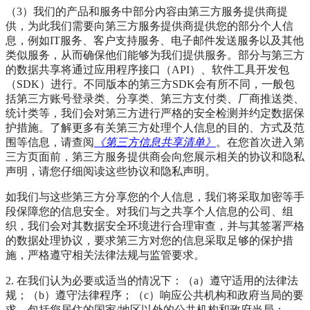
（3）我们的产品和服务中部分内容由第三方服务提供商提
供，为此我们需要向第三方服务提供商提供您的部分个人信
息，例如IT服务、客户支持服务、电子邮件发送服务以及其他
类似服务，从而确保他们能够为我们提供服务。部分与第三方
的数据共享将通过应用程序接口（API）、软件工具开发包
（SDK）进行。不同版本的第三方SDK会有所不同，一般包
括第三方账号登录类、分享类、第三方支付类、厂商推送类、
统计类等，我们会对第三方进行严格的安全检测并约定数据保
护措施。了解更多有关第三方处理个人信息的目的、方式及范
围等信息，请查阅
《第三方信息共享清单》
。在您首次进入第
三方页面前，第三方服务提供商会向您展示相关的协议和隐私
声明，请您仔细阅读这些协议和隐私声明。
如我们与这些第三方分享您的个人信息，我们将采取加密等手
段保障您的信息安全。对我们与之共享个人信息的公司、组
织，我们会对其数据安全环境进行合理审查，并与其签署严格
的数据处理协议，要求第三方对您的信息采取足够的保护措
施，严格遵守相关法律法规与监管要求。
2. 在我们认为必要或适当的情况下：（a）遵守适用的法律法
规；（b）遵守法律程序；（c）响应公共机构和政府当局的要
求，包括您居住的国家/地区以外的公共机构和政府当局；