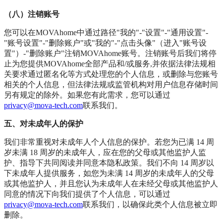
（八）注销账号
您可以在MOVAhome中通过路径"我的"-"设置"-"通用设置"-
"账号设置"-"删除账户"或"我的"-"点击头像"（进入"账号设
置"）-"删除账户"注销MOVAhome账号。注销账号后我们将停
止为您提供MOVAhome全部产品和/或服务,并依据法律法规相
关要求通过匿名化等方式处理您的个人信息，或删除与您账号
相关的个人信息，但法律法规或监管机构对用户信息存储时间
另有规定的除外。如果您有此需求，您可以通过
privacy@mova-tech.com
联系我们。
五、对未成年人的保护
我们⾮常重视对未成年⼈个⼈信息的保护。若您为已满 14 周
岁未满 18 周岁的未成年⼈，应在您的⽗⺟或其他监护⼈监
护、指导下共同阅读并同意本隐私政策。我们不向 14 周岁以
下未成年⼈提供服务，如您为未满 14 周岁的未成年⼈的⽗⺟
或其他监护⼈，并且您认为未成年⼈在未经⽗⺟或其他监护⼈
同意的情况下向我们提供了个⼈信息，可以通过
privacy@mova-tech.com
联系我们，以确保此类个⼈信息被⽴即
删除。